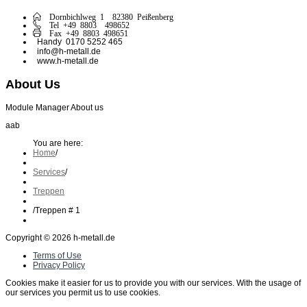
Dornbichlweg 1 82380 Peißenberg
Tel +49 8803 498652
Fax +49 8803 498651
Handy 0170 5252 465
info@h-metall.de
www.h-metall.de
About Us
Module Manager About us
aab
You are here:
Home
/
Services
/
Treppen
/
Treppen # 1
Copyright © 2026 h-metall.de
Terms of Use
Privacy Policy
Cookies make it easier for us to provide you with our services. With the usage of
our services you permit us to use cookies.
Ok