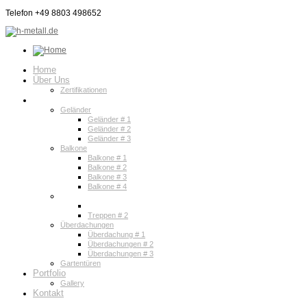
Telefon +49 8803 498652
Home
Über Uns
Zertifikationen
Services
Geländer
Geländer # 1
Geländer # 2
Geländer # 3
Balkone
Balkone # 1
Balkone # 2
Balkone # 3
Balkone # 4
Treppen
Treppen # 1
Treppen # 2
Überdachungen
Überdachung # 1
Überdachungen # 2
Überdachungen # 3
Gartentüren
Portfolio
Gallery
Kontakt