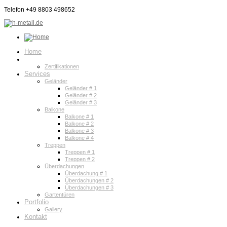
Telefon +49 8803 498652
Home
Über Uns
Zertifikationen
Services
Geländer
Geländer # 1
Geländer # 2
Geländer # 3
Balkone
Balkone # 1
Balkone # 2
Balkone # 3
Balkone # 4
Treppen
Treppen # 1
Treppen # 2
Überdachungen
Überdachung # 1
Überdachungen # 2
Überdachungen # 3
Gartentüren
Portfolio
Gallery
Kontakt